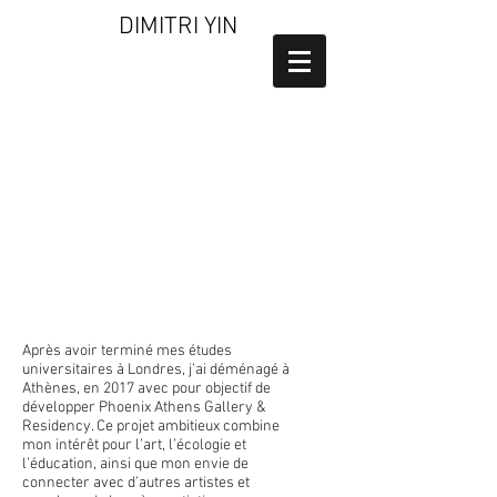
DIMITRI YIN
Helvetica Light is an easy-to-read font, with
tall and narrow letters, that works well on
almost every site.
Après avoir terminé mes études
universitaires à Londres, j’ai déménagé à
Athènes, en 2017 avec pour objectif de
développer Phoenix Athens Gallery &
Residency. Ce projet ambitieux combine
mon intérêt pour l’art, l’écologie et
l’éducation, ainsi que mon envie de
connecter avec d’autres artistes et